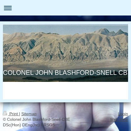
COLONEL JOHN BLASHFORD-SNELL CB
Print
|
Sitemap
Login
Web View
© Colonel John Blashford-Snell CBE
DSc(Hon) DEng(hc) FRSGS